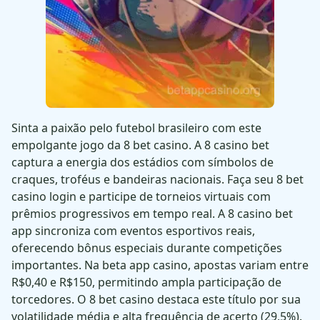
Sinta a paixão pelo futebol brasileiro com este
empolgante jogo da 8 bet casino. A 8 casino bet
captura a energia dos estádios com símbolos de
craques, troféus e bandeiras nacionais. Faça seu 8 bet
casino login e participe de torneios virtuais com
prêmios progressivos em tempo real. A 8 casino bet
app sincroniza com eventos esportivos reais,
oferecendo bônus especiais durante competições
importantes. Na beta app casino, apostas variam entre
R$0,40 e R$150, permitindo ampla participação de
torcedores. O 8 bet casino destaca este título por sua
volatilidade média e alta frequência de acerto (29,5%).