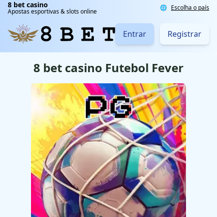
8 bet casino
🌐
Escolha o país
Apostas esportivas & slots online
Entrar
Registrar
8 bet casino Futebol Fever