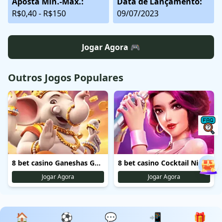
Aposta Mín.-Máx.:
Data de Lançamento:
R$0,40 - R$150
09/07/2023
Jogar Agora 🎮
Outros Jogos Populares
8 bet casino Ganeshas Gold
8 bet casino Cocktail Nights
Jogar Agora
Jogar Agora
🏠
⚽
💬
📲
🎁