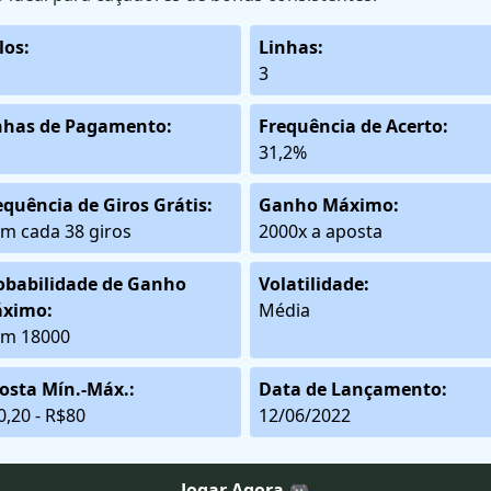
los:
Linhas:
3
nhas de Pagamento:
Frequência de Acerto:
31,2%
equência de Giros Grátis:
Ganho Máximo:
em cada 38 giros
2000x a aposta
obabilidade de Ganho
Volatilidade:
ximo:
Média
em 18000
osta Mín.-Máx.:
Data de Lançamento:
0,20 - R$80
12/06/2022
Jogar Agora 🎮