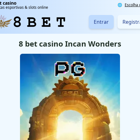
t casino
🌐
Escolha 
as esportivas & slots online
Entrar
Registr
8 bet casino Incan Wonders